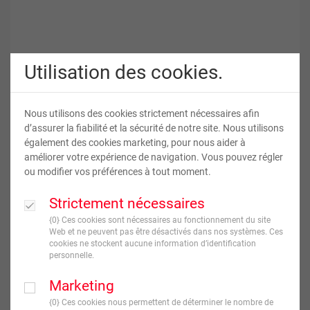
Utilisation des cookies.
Nous utilisons des cookies strictement nécessaires afin
Posters Photo Autocollants
d’assurer la fiabilité et la sécurité de notre site. Nous utilisons
également des cookies marketing, pour nous aider à
améliorer votre expérience de navigation. Vous pouvez régler
ou modifier vos préférences à tout moment.
12
,
40
€
À partir de
TVA incluse
Strictement nécessaires
{0} Ces cookies sont nécessaires au fonctionnement du site
JE CRÉE !
Web et ne peuvent pas être désactivés dans nos systèmes. Ces
cookies ne stockent aucune information d’identification
personnelle.
Livraison en
7
jour(s) ouvré(s)
Marketing
{0} Ces cookies nous permettent de déterminer le nombre de
Format