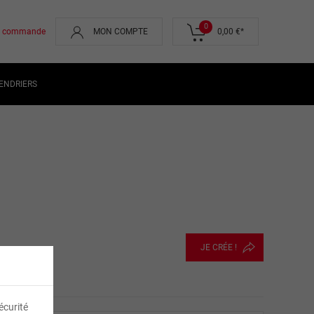
0
de commande
MON COMPTE
0,00 €
*
ENDRIERS
JE CRÉE !
écurité