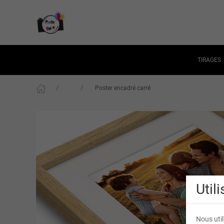
TIRAGES
Poster encadré carré
Util
Nous util