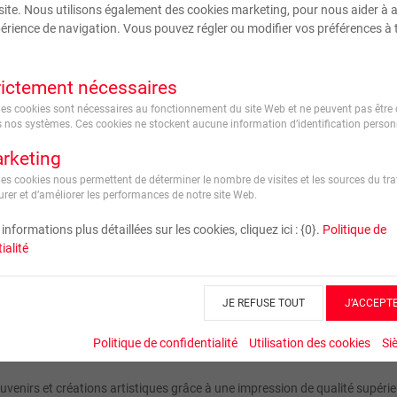
site. Nous utilisons également des cookies marketing, pour nous aider à 
Format
érience de navigation. Vous pouvez régler ou modifier vos préférences à 
Couleur
rictement nécessaires
Ces cookies sont nécessaires au fonctionnement du site Web et ne peuvent pas être 
 nos systèmes. Ces cookies ne stockent aucune information d’identification personn
rketing
Ces cookies nous permettent de déterminer le nombre de visites et les sources du traf
rer et d’améliorer les performances de notre site Web.
informations plus détaillées sur les cookies, cliquez ici : {0}.
Politique de
ialité
JE REFUSE TOUT
J’ACCEPT
Politique de confidentialité
Utilisation des cookies
Si
venirs et créations artistiques grâce à une impression de qualité supérie