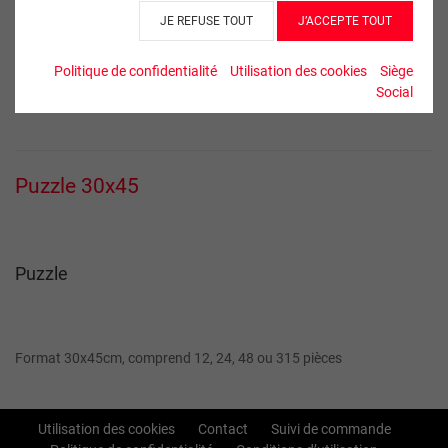
JE REFUSE TOUT
J’ACCEPTE TOUT
Orientation
Politique de confidentialité
Utilisation des cookies
Siège
Social
Puzzle 30x45
Puzzle
Format 30x45cm, comprend 12, 24, 48 ou 315 pièces
Utilisation des cookies
Contact
Suivi de commande