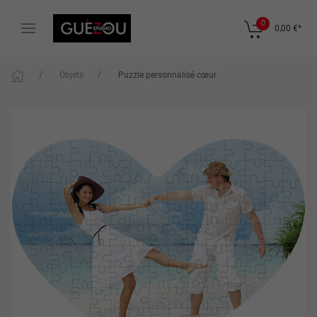
0
0,00 €
*
Objets
Puzzle personnalisé cœur