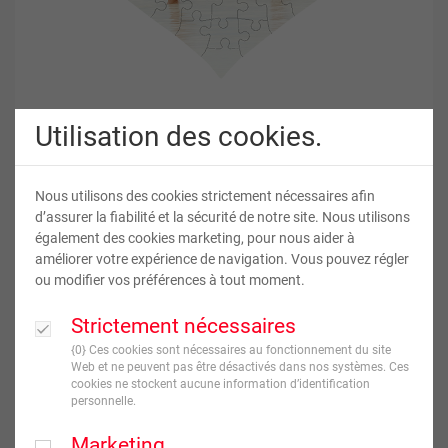
Utilisation des cookies.
Puzzle personnalisé cœur
Nous utilisons des cookies strictement nécessaires afin
d’assurer la fiabilité et la sécurité de notre site. Nous utilisons
également des cookies marketing, pour nous aider à
37
,
60
€
améliorer votre expérience de navigation. Vous pouvez régler
À partir de
ou modifier vos préférences à tout moment.
TVA incluse
Strictement nécessaires
JE CRÉE !
{0} Ces cookies sont nécessaires au fonctionnement du site
Web et ne peuvent pas être désactivés dans nos systèmes. Ces
Livraison en
7
jour(s) ouvré(s)
cookies ne stockent aucune information d’identification
personnelle.
Nombre de pièces
Marketing