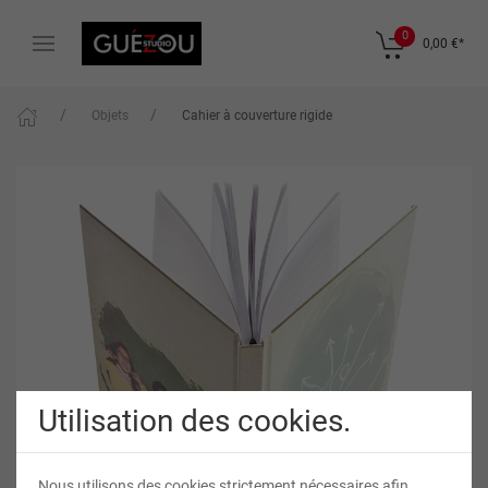
0
0,00 €
*
Objets
Cahier à couverture rigide
Utilisation des cookies.
Nous utilisons des cookies strictement nécessaires afin