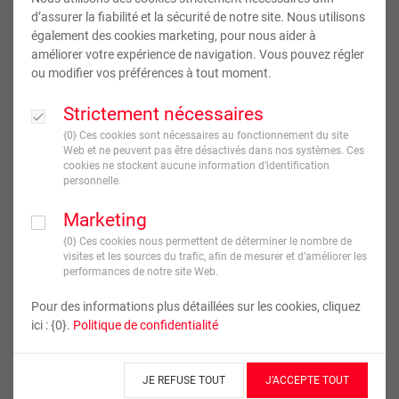
d’assurer la fiabilité et la sécurité de notre site. Nous utilisons
également des cookies marketing, pour nous aider à
améliorer votre expérience de navigation. Vous pouvez régler
ou modifier vos préférences à tout moment.
Strictement nécessaires
{0} Ces cookies sont nécessaires au fonctionnement du site
Web et ne peuvent pas être désactivés dans nos systèmes. Ces
Cahier à couverture rigide
cookies ne stockent aucune information d’identification
personnelle.
Marketing
15
,
95
€
À partir de
{0} Ces cookies nous permettent de déterminer le nombre de
TVA incluse
visites et les sources du trafic, afin de mesurer et d’améliorer les
performances de notre site Web.
JE CRÉE !
Pour des informations plus détaillées sur les cookies, cliquez
ici : {0}.
Politique de confidentialité
Livraison en
7
jour(s) ouvré(s)
JE REFUSE TOUT
J’ACCEPTE TOUT
Format :