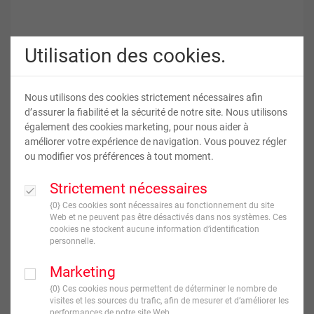
Utilisation des cookies.
Nous utilisons des cookies strictement nécessaires afin
d’assurer la fiabilité et la sécurité de notre site. Nous utilisons
également des cookies marketing, pour nous aider à
1 Set de table mousse
améliorer votre expérience de navigation. Vous pouvez régler
ou modifier vos préférences à tout moment.
24
,
75
€
Strictement nécessaires
TVA incluse
{0} Ces cookies sont nécessaires au fonctionnement du site
Web et ne peuvent pas être désactivés dans nos systèmes. Ces
cookies ne stockent aucune information d’identification
JE CRÉE !
personnelle.
Livraison en
8
jour(s) ouvré(s)
Marketing
{0} Ces cookies nous permettent de déterminer le nombre de
visites et les sources du trafic, afin de mesurer et d’améliorer les
Orientation
performances de notre site Web.