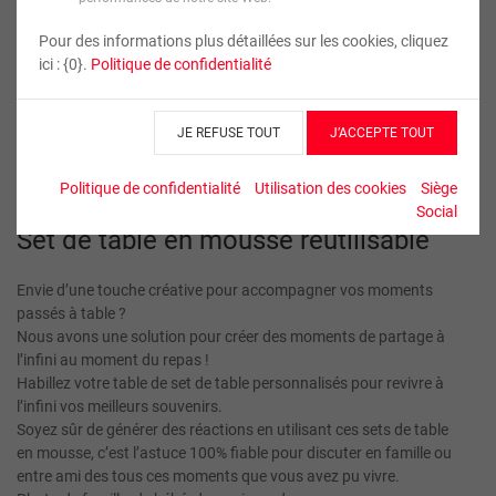
Pour des informations plus détaillées sur les cookies, cliquez
ici : {0}.
Politique de confidentialité
JE REFUSE TOUT
J’ACCEPTE TOUT
1 Set de table mousse
Politique de confidentialité
Utilisation des cookies
Siège
Social
Set de table en mousse réutilisable
Envie d’une touche créative pour accompagner vos moments
passés à table ?
Nous avons une solution pour créer des moments de partage à
l’infini au moment du repas !
Habillez votre table de set de table personnalisés pour revivre à
l’infini vos meilleurs souvenirs.
Soyez sûr de générer des réactions en utilisant ces sets de table
en mousse, c’est l’astuce 100% fiable pour discuter en famille ou
entre ami des tous ces moments que vous avez pu vivre.