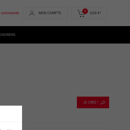
0
de commande
MON COMPTE
0,00 €
*
ENDRIERS
JE CRÉE !