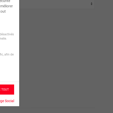
écurité
améliorer
tout
désactivés
elle.
ic, afin de
E TOUT
ège Social