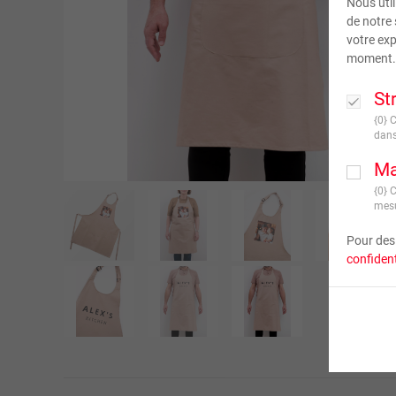
Nous util
de notre 
votre exp
moment.
St
{0} 
dans
Ma
{0} 
mesu
Pour des 
confident