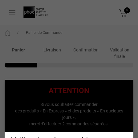
0
Panier de Commande
Panier
Livraison
Confirmation
Validation
finale
ATTENTION
Si vous souhaitez commander
des produits « En Express » et des produits « En quelques
jours »,
merci d’effectuer 2 commandes séparées.