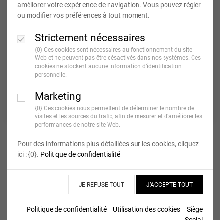
améliorer votre expérience de navigation. Vous pouvez régler
ou modifier vos préférences à tout moment.
Strictement nécessaires
{0} Ces cookies sont nécessaires au fonctionnement du site
Web et ne peuvent pas être désactivés dans nos systèmes. Ces
cookies ne stockent aucune information d’identification
personnelle.
Tirages instaPack 9x10
Pêle Mêle simple 20x20
cm (x12)
cm et +
Marketing
{0} Ces cookies nous permettent de déterminer le nombre de
6,90 €*
5,20 €*
+ D’INFOS
+ D’INFOS
visites et les sources du trafic, afin de mesurer et d’améliorer les
performances de notre site Web.
Pour des informations plus détaillées sur les cookies, cliquez
ici : {0}.
Politique de confidentialité
JE REFUSE TOUT
J’ACCEPTE TOUT
Politique de confidentialité
Utilisation des cookies
Siège
Social