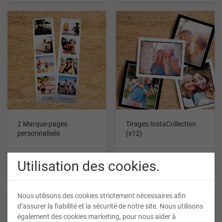
2 Marque-pages
Tirages InstaCollection
personnalisés
(x12)
À partir de
À partir de
Utilisation des cookies.
+ D’INFOS
+ D’INFOS
1,95 €*
2,90 €*
Nous utilisons des cookies strictement nécessaires afin
d’assurer la fiabilité et la sécurité de notre site. Nous utilisons
également des cookies marketing, pour nous aider à