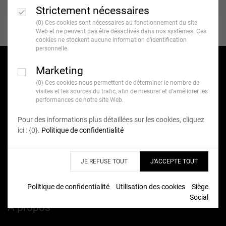
12,90 €*
+ D’INFOS
Strictement nécessaires
{0} Ces cookies sont nécessaires au fonctionnement du site
Web et ne peuvent pas être désactivés dans nos systèmes. Ces
cookies ne stockent aucune information d’identification
personnelle.
Marketing
{0} Ces cookies nous permettent de déterminer le nombre de
visites et les sources du trafic, afin de mesurer et d’améliorer les
performances de notre site Web.
Aide
Pour des informations plus détaillées sur les cookies, cliquez
ici : {0}.
Politique de confidentialité
Suivi de commande
Utilisation des cookies
JE REFUSE TOUT
J’ACCEPTE TOUT
Questions/Réponses
Contact
Politique de confidentialité
Utilisation des cookies
Siège
Social
À propos