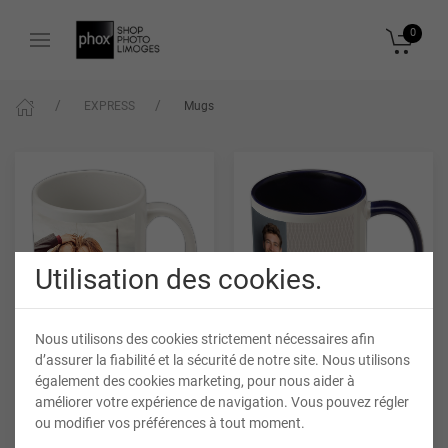
0
EXPRESS
Mugs
Utilisation des cookies.
Nous utilisons des cookies strictement nécessaires afin
d’assurer la fiabilité et la sécurité de notre site. Nous utilisons
Mugs blanc et couleurs
Mugs Blanc & Couleurs à
également des cookies marketing, pour nous aider à
thème
améliorer votre expérience de navigation. Vous pouvez régler
ou modifier vos préférences à tout moment.
11,90 €*
+ D’INFOS