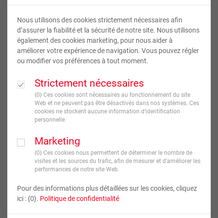
Nous utilisons des cookies strictement nécessaires afin
d’assurer la fiabilité et la sécurité de notre site. Nous utilisons
également des cookies marketing, pour nous aider à
améliorer votre expérience de navigation. Vous pouvez régler
ou modifier vos préférences à tout moment.
Strictement nécessaires
Photo Toile
{0} Ces cookies sont nécessaires au fonctionnement du site
Web et ne peuvent pas être désactivés dans nos systèmes. Ces
cookies ne stockent aucune information d’identification
personnelle.
25
,
00
€
À partir de
TVA incluse
Marketing
{0} Ces cookies nous permettent de déterminer le nombre de
JE CRÉE !
visites et les sources du trafic, afin de mesurer et d’améliorer les
performances de notre site Web.
Livraison en
5
jour(s) ouvré(s)
Pour des informations plus détaillées sur les cookies, cliquez
ici : {0}.
Politique de confidentialité
Format