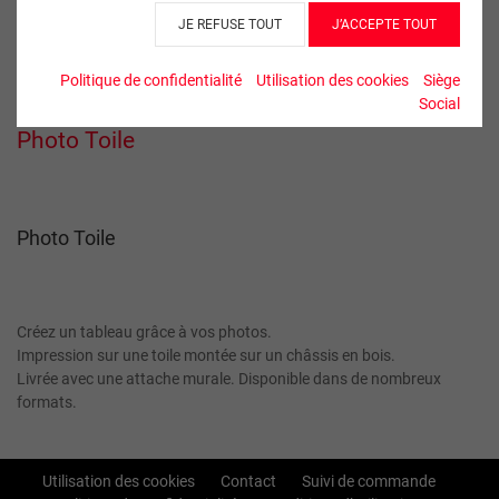
JE REFUSE TOUT
J’ACCEPTE TOUT
Politique de confidentialité
Utilisation des cookies
Siège
Social
Photo Toile
Photo Toile
Créez un tableau grâce à vos photos.
Impression sur une toile montée sur un châssis en bois.
Livrée avec une attache murale. Disponible dans de nombreux
formats.
Utilisation des cookies
Contact
Suivi de commande