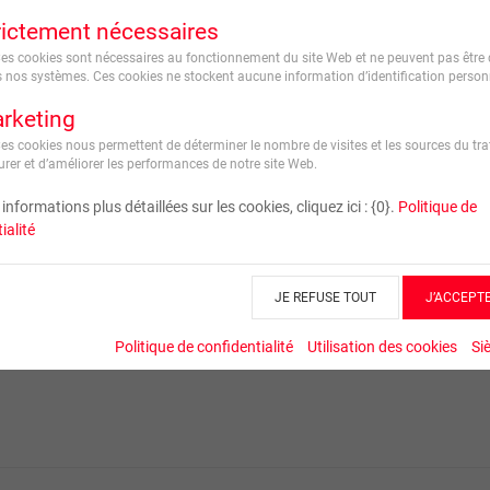
rictement nécessaires
Ces cookies sont nécessaires au fonctionnement du site Web et ne peuvent pas être 
 nos systèmes. Ces cookies ne stockent aucune information d’identification personn
rketing
Ces cookies nous permettent de déterminer le nombre de visites et les sources du traf
rer et d’améliorer les performances de notre site Web.
informations plus détaillées sur les cookies, cliquez ici : {0}.
Politique de
ialité
JE REFUSE TOUT
J’ACCEPT
Politique de confidentialité
Utilisation des cookies
Si