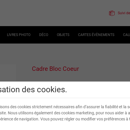
Suivi 
LIVRES PHOTO
DÉCO
OBJETS
CARTES ÉVÈNEMENTS
CAL
Cadre Bloc Coeur
isation des cookies.
25
,
10
€
TVA incluse
isons des cookies strictement nécessaires afin d’assurer la fiabilité et la s
site. Nous utilisons également des cookies marketing, pour nous aider à 
Livraison en
7
jour(s) ouvré(s)
érience de navigation. Vous pouvez régler ou modifier vos préférences à 