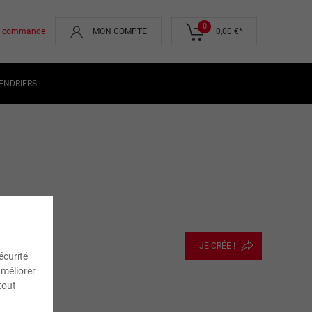
0
de commande
MON COMPTE
0,00 €
*
ENDRIERS
JE CRÉE !
écurité
améliorer
tout