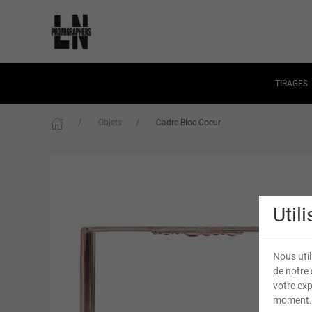
TIRAGES
Objets
Cadre Bloc Coeur
Util
Nous util
de notre 
votre exp
moment.