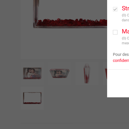
St
{0} 
dans
Ma
{0} 
mesu
Pour des 
confident