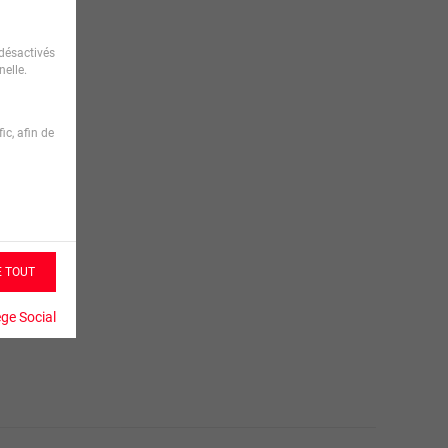
désactivés
elle.
ic, afin de
E TOUT
ège Social