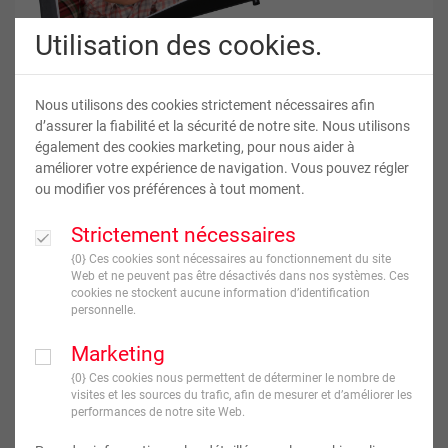
Utilisation des cookies.
Nous utilisons des cookies strictement nécessaires afin
d’assurer la fiabilité et la sécurité de notre site. Nous utilisons
également des cookies marketing, pour nous aider à
améliorer votre expérience de navigation. Vous pouvez régler
Livres Papier Imprimé en EXPRESS
ou modifier vos préférences à tout moment.
Strictement nécessaires
29
,
90
€
À partir de
{0} Ces cookies sont nécessaires au fonctionnement du site
TVA incluse
Web et ne peuvent pas être désactivés dans nos systèmes. Ces
cookies ne stockent aucune information d’identification
personnelle.
JE CRÉE !
Marketing
{0} Ces cookies nous permettent de déterminer le nombre de
visites et les sources du trafic, afin de mesurer et d’améliorer les
Format du livre
performances de notre site Web.