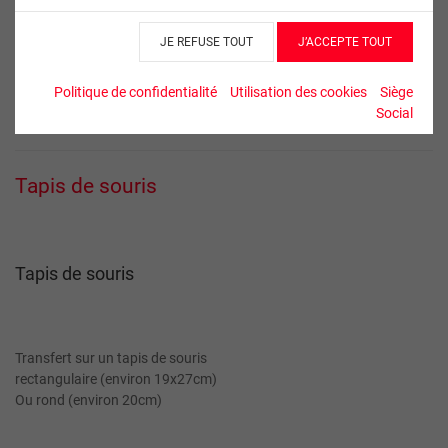
JE REFUSE TOUT
J’ACCEPTE TOUT
Orientation
Politique de confidentialité
Utilisation des cookies
Siège
Social
Tapis de souris
Tapis de souris
Transfert sur un tapis de souris
rectangulaire (environ 19x27cm)
Ou rond (environ 20cm)