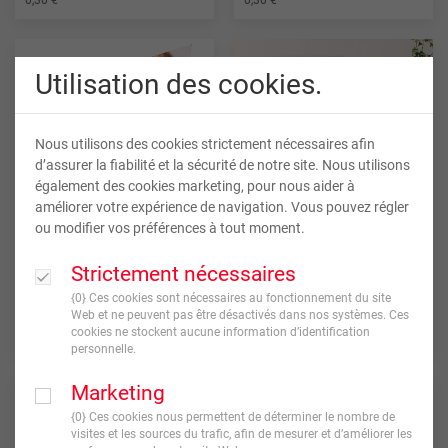
Utilisation des cookies.
Nous utilisons des cookies strictement nécessaires afin
d’assurer la fiabilité et la sécurité de notre site. Nous utilisons
également des cookies marketing, pour nous aider à
améliorer votre expérience de navigation. Vous pouvez régler
ou modifier vos préférences à tout moment.
Posters
Poster photo pêle-mêle
Strictement nécessaires
{0} Ces cookies sont nécessaires au fonctionnement du site
Web et ne peuvent pas être désactivés dans nos systèmes. Ces
À partir de
À partir de
+ D’INFOS
+ D’INFOS
cookies ne stockent aucune information d’identification
15,00 €*
3,70 €*
personnelle.
Marketing
{0} Ces cookies nous permettent de déterminer le nombre de
visites et les sources du trafic, afin de mesurer et d’améliorer les