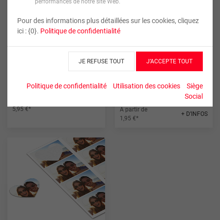
performances de notre site Web.
Pour des informations plus détaillées sur les cookies, cliquez
ici : {0}.
Politique de confidentialité
JE REFUSE TOUT
J’ACCEPTE TOUT
Tirages Photo Rétro
2 Marque-pages
personnalisés
Politique de confidentialité
Utilisation des cookies
Siège
Social
À partir de
+ D’INFOS
5,95 €*
À partir de
+ D’INFOS
1,95 €*