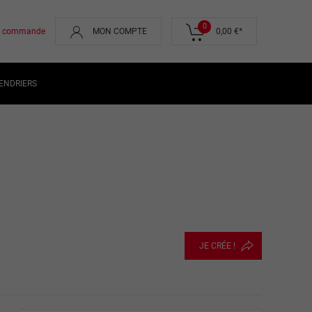
0
de commande
MON COMPTE
0,00 €
*
ENDRIERS
JE CRÉE !