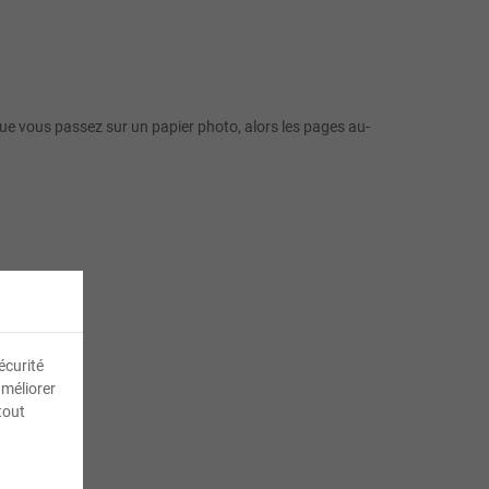
 que vous passez sur un papier photo, alors les pages au-
écurité
améliorer
tout