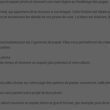
ue le papier photo et donnent une main légère au feuilletage des pages.
mé, qui apportera de la douceur à vos images. Cette finition est idéale pour
urs et accentuera les détails de vos prises de vues. Le blanc est éclatant,
ersonnalisée pour les 2 gammes de papier. Elles vous permettront de crée
 cadres.
m photo
e du temps et donnera un aspect plus prémium à votre album.
ous allez choisir sur cette page des options de papier, couverture, taille et
on sans perdre votre projet de livre photo.
 album souvenir en papier photo et grand format, par exemple, puis de le r