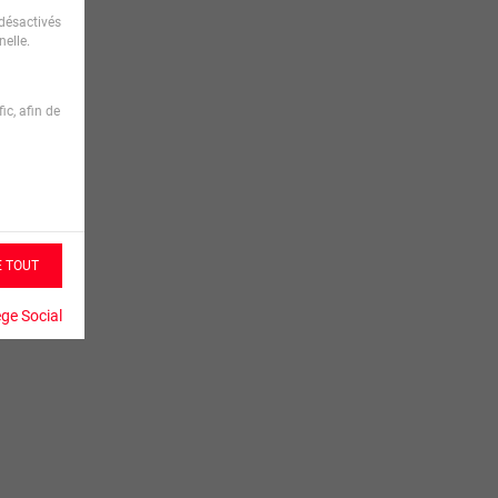
désactivés
elle.
ic, afin de
E TOUT
ège Social