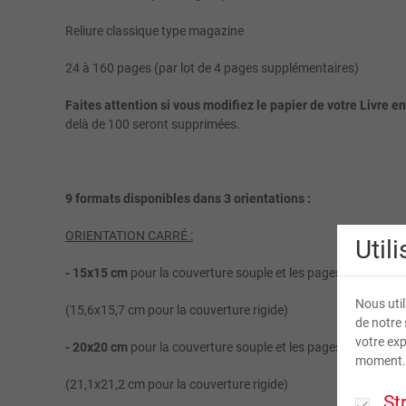
Reliure classique type magazine
24 à 160 pages (par lot de 4 pages supplémentaires)
Faites attention si vous modifiez le papier de votre Livre en
delà de 100 seront supprimées.
9 formats disponibles dans 3 orientations :
ORIENTATION CARRÉ :
Util
- 15x15 cm
pour la couverture souple et les pages intérieures
Nous util
(15,6x15,7 cm pour la couverture rigide)
de notre 
votre exp
- 20x20 cm
pour la couverture souple et les pages intérieures
moment.
(21,1x21,2 cm pour la couverture rigide)
St