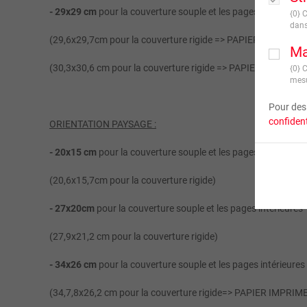
- 29x29 cm
pour la couverture souple et les pages intérieures
{0} 
dans
(29,6x29,7cm pour la couverture rigide => PAPIER IMPRIME)
Ma
(30,3x30,6 cm pour la couverture rigide => PAPIER PHOTO)
{0} 
mesu
Pour des 
confident
ORIENTATION PAYSAGE :
- 20x15 cm
pour la couverture souple et les pages intérieures
(20,6x15,7cm pour la couverture rigide)
- 27x20cm
pour la couverture souple et les pages intérieures
(27,9x21,2 cm pour la couverture rigide)
- 34x26 cm
pour la couverture souple et les pages intérieures
(34,7,8x26,2 cm pour la couverture rigide=> PAPIER IMPRIM