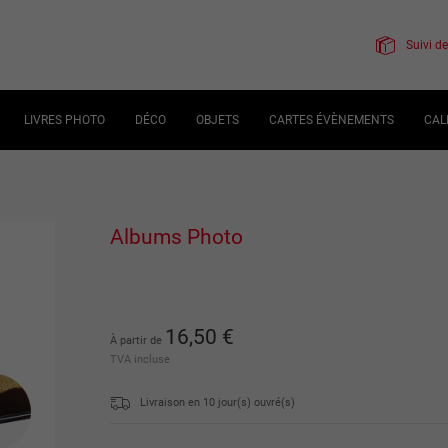
Suivi 
LIVRES PHOTO
DÉCO
OBJETS
CARTES ÉVÈNEMENTS
CAL
Albums Photo
16
,
50
€
À partir de
TVA incluse
Livraison en
10
jour(s) ouvré(s)