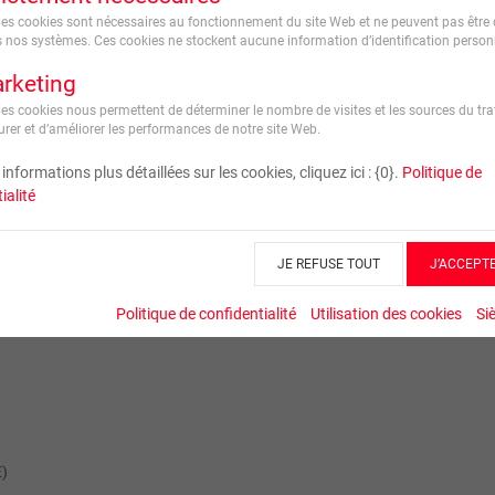
Ces cookies sont nécessaires au fonctionnement du site Web et ne peuvent pas être 
 nos systèmes. Ces cookies ne stockent aucune information d’identification personn
rketing
Ces cookies nous permettent de déterminer le nombre de visites et les sources du traf
rer et d’améliorer les performances de notre site Web.
informations plus détaillées sur les cookies, cliquez ici : {0}.
Politique de
ialité
JE REFUSE TOUT
J’ACCEPT
Politique de confidentialité
Utilisation des cookies
Si
E)