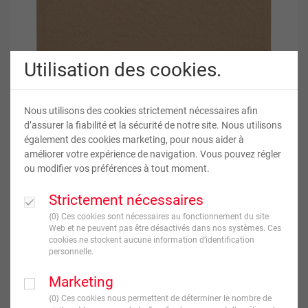
Utilisation des cookies.
Nous utilisons des cookies strictement nécessaires afin
d’assurer la fiabilité et la sécurité de notre site. Nous utilisons
Carreau de faïence personnalisé
également des cookies marketing, pour nous aider à
améliorer votre expérience de navigation. Vous pouvez régler
ou modifier vos préférences à tout moment.
23
,
60
€
TVA incluse
Strictement nécessaires
{0} Ces cookies sont nécessaires au fonctionnement du site
JE CRÉE !
Web et ne peuvent pas être désactivés dans nos systèmes. Ces
cookies ne stockent aucune information d’identification
personnelle.
Livraison en
7
jour(s) ouvré(s)
Marketing
{0} Ces cookies nous permettent de déterminer le nombre de