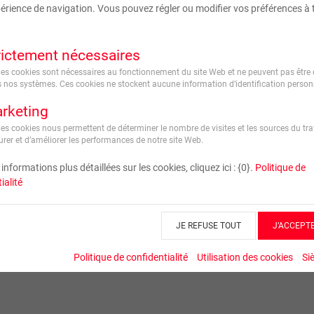
érience de navigation. Vous pouvez régler ou modifier vos préférences à 
Format :
rictement nécessaires
Ces cookies sont nécessaires au fonctionnement du site Web et ne peuvent pas être 
 nos systèmes. Ces cookies ne stockent aucune information d’identification personn
rketing
Ces cookies nous permettent de déterminer le nombre de visites et les sources du traf
rer et d’améliorer les performances de notre site Web.
informations plus détaillées sur les cookies, cliquez ici : {0}.
Politique de
ialité
JE REFUSE TOUT
J’ACCEPT
Politique de confidentialité
Utilisation des cookies
Si