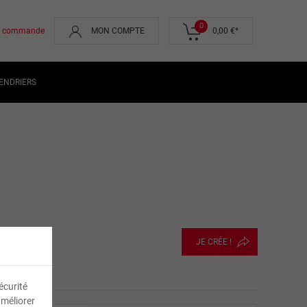
0
de commande
MON COMPTE
0,00 €
*
ENDRIERS
JE CRÉE !
écurité
améliorer