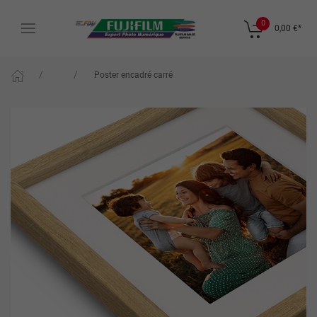
0
0,00 €
*
Poster encadré carré