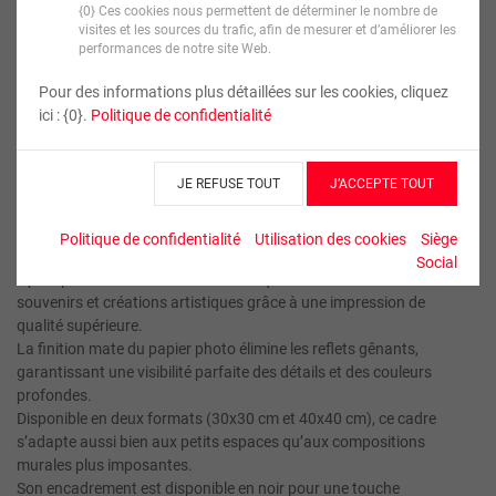
{0} Ces cookies nous permettent de déterminer le nombre de
visites et les sources du trafic, afin de mesurer et d’améliorer les
performances de notre site Web.
Couleur
Pour des informations plus détaillées sur les cookies, cliquez
ici : {0}.
Politique de confidentialité
JE REFUSE TOUT
J’ACCEPTE TOUT
Poster encadré carré
Politique de confidentialité
Utilisation des cookies
Siège
Social
Optez pour ce Poster encadré carré qui met en lumière vos
souvenirs et créations artistiques grâce à une impression de
qualité supérieure.
La finition mate du papier photo élimine les reflets gênants,
garantissant une visibilité parfaite des détails et des couleurs
profondes.
Disponible en deux formats (30x30 cm et 40x40 cm), ce cadre
s’adapte aussi bien aux petits espaces qu’aux compositions
murales plus imposantes.
Son encadrement est disponible en noir pour une touche