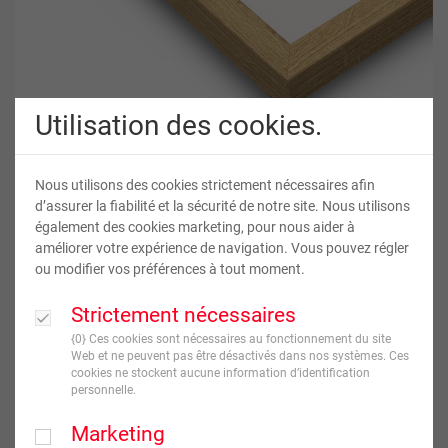
Utilisation des cookies.
Poster encadré carré
Nous utilisons des cookies strictement nécessaires afin
d’assurer la fiabilité et la sécurité de notre site. Nous utilisons
également des cookies marketing, pour nous aider à
améliorer votre expérience de navigation. Vous pouvez régler
29
,
95
€
À partir de
ou modifier vos préférences à tout moment.
TVA incluse
Strictement nécessaires
JE CRÉE !
{0} Ces cookies sont nécessaires au fonctionnement du site
Web et ne peuvent pas être désactivés dans nos systèmes. Ces
cookies ne stockent aucune information d’identification
Livraison en
5
jour(s) ouvré(s)
personnelle.
Marketing
Format