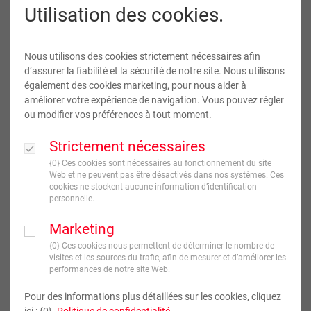
Utilisation des cookies.
Nous utilisons des cookies strictement nécessaires afin
d’assurer la fiabilité et la sécurité de notre site. Nous utilisons
également des cookies marketing, pour nous aider à
améliorer votre expérience de navigation. Vous pouvez régler
ou modifier vos préférences à tout moment.
Calendrier mural - Papier Photo
Strictement nécessaires
{0} Ces cookies sont nécessaires au fonctionnement du site
Web et ne peuvent pas être désactivés dans nos systèmes. Ces
23
,
90
€
À partir de
cookies ne stockent aucune information d’identification
TVA incluse
personnelle.
Marketing
JE CRÉE !
{0} Ces cookies nous permettent de déterminer le nombre de
visites et les sources du trafic, afin de mesurer et d’améliorer les
Livraison en
12
jour(s) ouvré(s)
performances de notre site Web.
Pour des informations plus détaillées sur les cookies, cliquez
Format
ici : {0}.
Politique de confidentialité