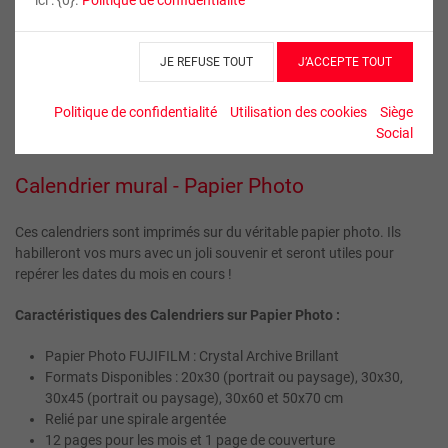
Orientation
JE REFUSE TOUT
J’ACCEPTE TOUT
Politique de confidentialité
Utilisation des cookies
Siège
Social
Calendrier mural - Papier Photo
Ces calendriers sont imprimés sur du véritable papier photo. Ils
habilleront vos murs avec un joli souvenir et seront utiles pour
repérer les dates du mois en cours !
Caractéristiques des Calendriers sur Papier Photo :
Papier Photo FUJIFILM : Crystal Archive Brillant
Formats Disponibles : 20x30 (portrait ou paysage), 30x30,
30x45 (portrait ou paysage), 30x60 et 50x70 cm
Relié par une spirale argentée
12 pages pour les mois et 1 page de couverture