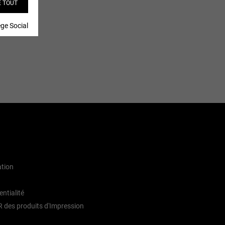
E TOUT
ège Social
ation
entialité
 des produits d'Impression