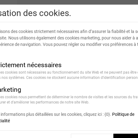
isation des cookies.
isons des cookies strictement nécessaires afin d’assurer la fiabilité et la s
site. Nous utilisons également des cookies marketing, pour nous aider à 
érience de navigation. Vous pouvez régler ou modifier vos préférences à 
rictement nécessaires
Ces cookies sont nécessaires au fonctionnement du site Web et ne peuvent pas être 
 nos systèmes. Ces cookies ne stockent aucune information d’identification personn
rketing
Ces cookies nous permettent de déterminer le nombre de visites et les sources du traf
rer et d’améliorer les performances de notre site Web.
informations plus détaillées sur les cookies, cliquez ici : {0}.
Politique de
ialité