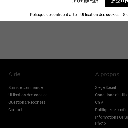
JE REFUSE TOUT
J’ACCEPT
Politique de confidentialité
Utilisation des cookies
Si
Aide
À propos
Suivi de commande
Siège Social
Utilisation des cookies
Conditions d’utilis
Questions/Réponses
CGV
Contact
Politique de confid
Informations GPSR
Photo