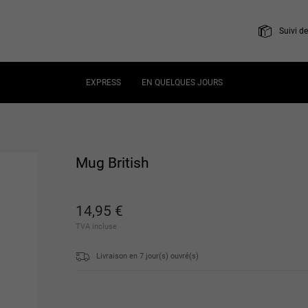
Suivi 
EXPRESS
EN QUELQUES JOURS
Mug British
14
,
95
€
TVA incluse
Livraison en
7
jour(s) ouvré(s)