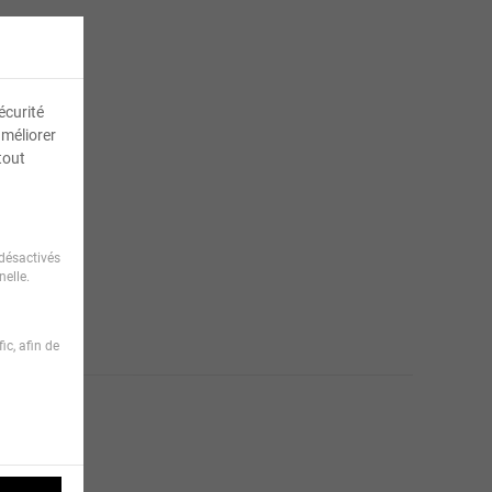
écurité
améliorer
tout
désactivés
elle.
ic, afin de