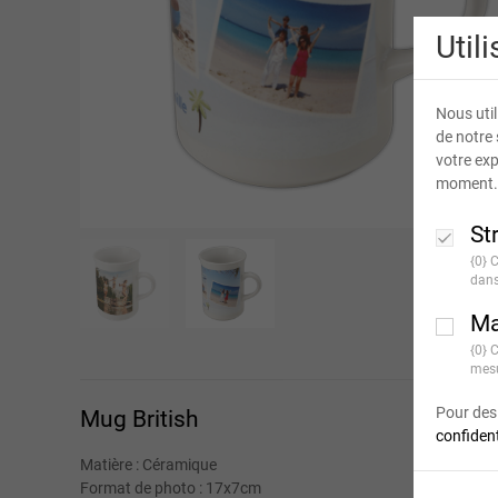
Util
Nous util
de notre 
votre exp
moment.
St
{0} 
dans
Ma
{0} 
mesu
Pour des 
Mug British
confident
Matière : Céramique
Format de photo : 17x7cm