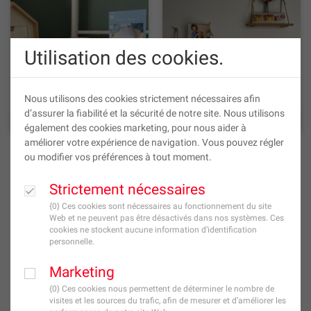
Utilisation des cookies.
Nous utilisons des cookies strictement nécessaires afin
d’assurer la fiabilité et la sécurité de notre site. Nous utilisons
Cartes Évènements
Calendriers
également des cookies marketing, pour nous aider à
améliorer votre expérience de navigation. Vous pouvez régler
ou modifier vos préférences à tout moment.
Imprimez vos souvenirs !
Strictement nécessaires
{0} Ces cookies sont nécessaires au fonctionnement du site
Web et ne peuvent pas être désactivés dans nos systèmes. Ces
Vous aussi, vous avez une multitude de photos de vos meilleurs
cookies ne stockent aucune information d’identification
souvenirs ?
personnelle.
Choisissez l’impression photo qui VOUS ressemble pour garder vos
Marketing
plus beaux moments toujours près de vous !
{0} Ces cookies nous permettent de déterminer le nombre de
visites et les sources du trafic, afin de mesurer et d’améliorer les
Vous pouvez commander vos photos en ligne et venir les chercher