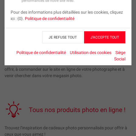
performances de notre site Web.
en magasin ou imprimer vos photos en express, directement dans
votre magasin, avec la promesse d’une impression photo de grande
Pour des informations plus détaillées sur les cookies, cliquez
qualité.
ici : {0}.
Politique de confidentialité
Une large gamme de produits photo personnalisés s’offre à vous :
JE REFUSE TOUT
J’ACCEPTE TOUT
Album photo commandé par internet de vos dernières vacances,
Tirages photo produits sur place pour habiller vos murs, Mug photo
personnalisé à offrir en toute occasion …
Politique de confidentialité
Utilisation des cookies
Siège
Social
Créez des cadeaux personnalisés originaux, pour vous ou pour
offrir, à commander sur le site en ligne de votre photographe et à
venir chercher dans votre magasin photo.
Tous nos produits photo en ligne !
Trouvez l’inspiration de cadeaux photo personnalisés pour offrir à
ceux que vous aimez !