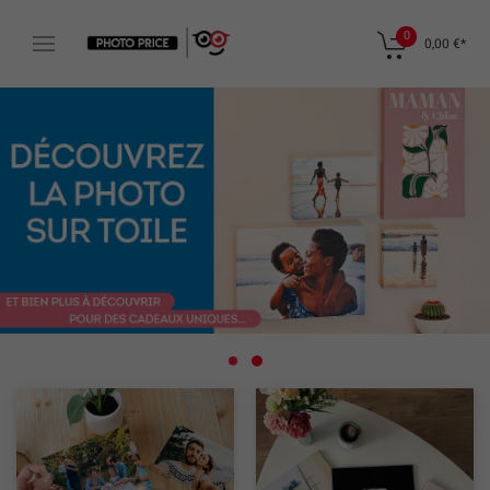
0
0,00 €
*