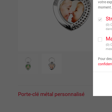
votre exp
moment.
St
{0} 
dans
Ma
{0} 
mesu
Pour des 
confident
Porte-clé métal personnalisé