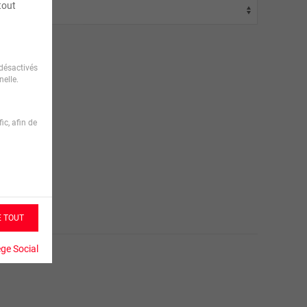
tout
désactivés
elle.
ic, afin de
E TOUT
ège Social