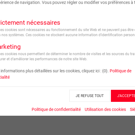
érience de navigation. Vous pouvez régler ou modifier vos préférences à 
Forme
rictement nécessaires
Ces cookies sont nécessaires au fonctionnement du site Web et ne peuvent pas être 
 nos systèmes. Ces cookies ne stockent aucune information d’identification personn
rketing
Ces cookies nous permettent de déterminer le nombre de visites et les sources du traf
rer et d’améliorer les performances de notre site Web.
informations plus détaillées sur les cookies, cliquez ici : {0}.
Politique de
ialité
JE REFUSE TOUT
J’ACCEPT
Politique de confidentialité
Utilisation des cookies
Si