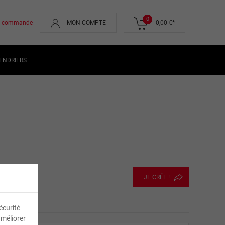
0
de commande
MON COMPTE
0,00 €
*
ENDRIERS
JE CRÉE !
écurité
améliorer