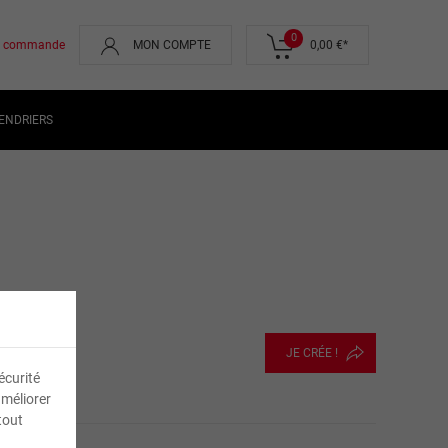
0
de commande
MON COMPTE
0,00 €
*
ENDRIERS
JE CRÉE !
écurité
améliorer
tout