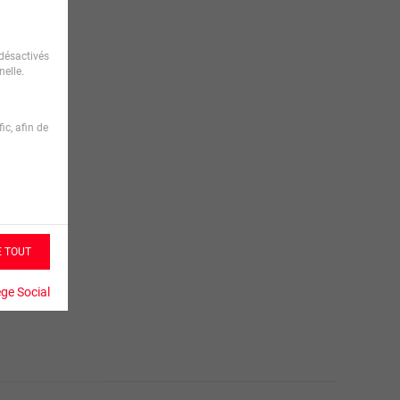
désactivés
elle.
ic, afin de
E TOUT
ège Social