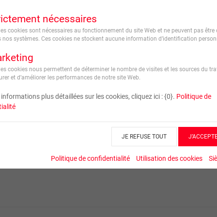
rictement nécessaires
Ces cookies sont nécessaires au fonctionnement du site Web et ne peuvent pas être 
 nos systèmes. Ces cookies ne stockent aucune information d’identification personn
rketing
Ces cookies nous permettent de déterminer le nombre de visites et les sources du traf
rer et d’améliorer les performances de notre site Web.
informations plus détaillées sur les cookies, cliquez ici : {0}.
Politique de
ialité
JE REFUSE TOUT
J’ACCEPT
Politique de confidentialité
Utilisation des cookies
Si