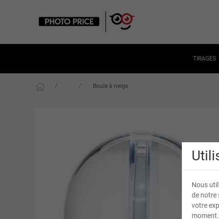
TIRAGES
Boule à neige
Util
Nous util
de notre 
votre exp
moment.