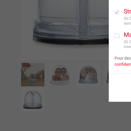
St
{0} 
dans
Ma
{0} 
mesu
Pour des 
confident