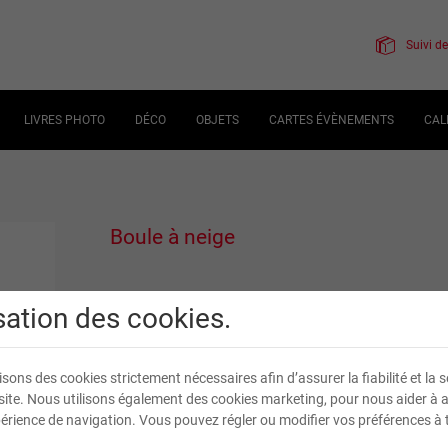
Suivi 
LIVRES PHOTO
DÉCO
OBJETS
CARTES ÉVÈNEMENTS
CAL
Boule à neige
isation des cookies.
6
,
00
€
TVA incluse
isons des cookies strictement nécessaires afin d’assurer la fiabilité et la s
site. Nous utilisons également des cookies marketing, pour nous aider à 
Livraison en
7
jour(s) ouvré(s)
érience de navigation. Vous pouvez régler ou modifier vos préférences à 