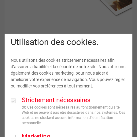
Utilisation des cookies.
Stickers Cœur ou Rond papier photo
Nous utilisons des cookies strictement nécessaires afin
d’assurer la fiabilité et la sécurité de notre site. Nous utilisons
également des cookies marketing, pour nous aider à
2
,
90
€
améliorer votre expérience de navigation. Vous pouvez régler
ou modifier vos préférences à tout moment.
TVA incluse
Strictement nécessaires
JE CRÉE !
{0} Ces cookies sont nécessaires au fonctionnement du site
Web et ne peuvent pas être désactivés dans nos systèmes. Ces
Livraison en
7
jour(s) ouvré(s)
cookies ne stockent aucune information d’identification
personnelle.
Forme
Marketing