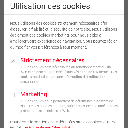
Utilisation des cookies.
Nous utilisons des cookies strictement nécessaires afin
d’assurer la fiabilité et la sécurité de notre site. Nous utilisons
également des cookies marketing, pour nous aider à
améliorer votre expérience de navigation. Vous pouvez régler
ou modifier vos préférences à tout moment.
Calendriers imprimés
Strictement nécessaires
{0} Ces cookies sont nécessaires au fonctionnement du site
Web et ne peuvent pas être désactivés dans nos systèmes. Ces
20
,
00
€
À partir de
cookies ne stockent aucune information d’identification
TVA incluse
personnelle.
Marketing
JE CRÉE !
{0} Ces cookies nous permettent de déterminer le nombre de
visites et les sources du trafic, afin de mesurer et d’améliorer les
Livraison en
7
jour(s) ouvré(s)
performances de notre site Web.
Pour des informations plus détaillées sur les cookies, cliquez
Année de départ
ici : {0}.
Politique de confidentialité