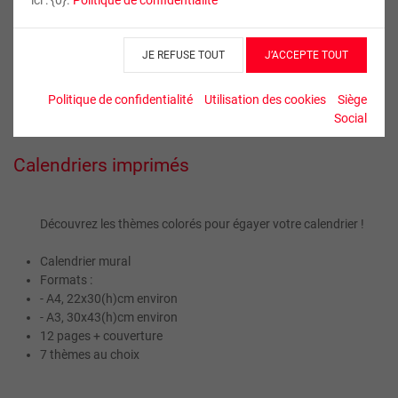
Format
JE REFUSE TOUT
J’ACCEPTE TOUT
Politique de confidentialité
Utilisation des cookies
Siège
Social
Calendriers imprimés
Découvrez les thèmes colorés pour égayer votre calendrier !
Calendrier mural
Formats :
- A4, 22x30(h)cm environ
- A3, 30x43(h)cm environ
12 pages + couverture
7 thèmes au choix