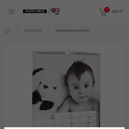
0
0,00 €
*
Calendriers
Calendriers imprimés