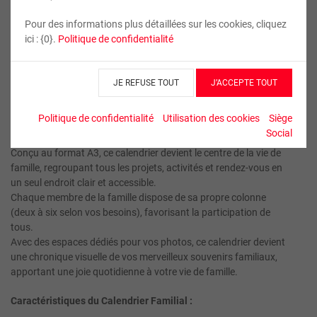
Pour des informations plus détaillées sur les cookies, cliquez
ici : {0}.
Politique de confidentialité
Calendrier Familial
JE REFUSE TOUT
J’ACCEPTE TOUT
Peu importe si vous êtes une famille de deux ou de six, notre
Calendrier Familial personnalisable vous assure une
Politique de confidentialité
Utilisation des cookies
Siège
organisation optimale.
Social
Conçu au format A3, ce calendrier devient le centre de la vie de
famille, regroupant tous les projets, activités et rendez-vous en
un seul endroit clair et accessible.
Chaque membre de la famille dispose de sa propre colonne
(deux à six selon vos besoins), favorisant la participation de
tous.
Avec des espaces dédiés pour vos photos, ce calendrier devient
une chronique visuelle de vos merveilleux souvenirs familiaux,
apportant une joie quotidienne à votre vie de famille.
Caractéristiques du Calendrier Familial :