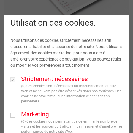
Utilisation des cookies.
Nous utilisons des cookies strictement nécessaires afin
d’assurer la fiabilité et la sécurité de notre site. Nous utilisons
également des cookies marketing, pour nous aider à
Calendrier Familial
améliorer votre expérience de navigation. Vous pouvez régler
ou modifier vos préférences à tout moment.
24
,
90
€
Strictement nécessaires
TVA incluse
{0} Ces cookies sont nécessaires au fonctionnement du site
Web et ne peuvent pas être désactivés dans nos systèmes. Ces
cookies ne stockent aucune information d’identification
JE CRÉE !
personnelle.
Livraison en
7
jour(s) ouvré(s)
Marketing
{0} Ces cookies nous permettent de déterminer le nombre de
visites et les sources du trafic, afin de mesurer et d’améliorer les
performances de notre site Web.