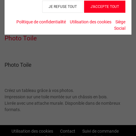
JE REFUSE TOUT
J’ACCEPTE TOUT
Politique de confidentialité
Utilisation des cookies
Siège
Social
Photo Toile
Photo Toile
Créez un tableau grâce à vos photos.
Impression sur une toile montée sur un châssis en bois.
Livrée avec une attache murale. Disponible dans de nombreux
formats.
Utilisation des cookies
Contact
Suivi de commande