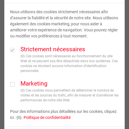
Nous utilisons des cookies strictement nécessaires afin
d’assurer la fiabilité et la sécurité de notre site. Nous utilisons
également des cookies marketing, pour nous aider à
améliorer votre expérience de navigation. Vous pouvez régler
ou modifier vos préférences à tout moment.
Strictement nécessaires
Photo Toile
{0} Ces cookies sont nécessaires au fonctionnement du site
Web et ne peuvent pas être désactivés dans nos systèmes. Ces
cookies ne stockent aucune information d’identification
personnelle.
20
,
50
€
À partir de
TVA incluse
Marketing
{0} Ces cookies nous permettent de déterminer le nombre de
JE CRÉE !
visites et les sources du trafic, afin de mesurer et d’améliorer les
performances de notre site Web.
Livraison en
8
jour(s) ouvré(s)
Pour des informations plus détaillées sur les cookies, cliquez
ici : {0}.
Politique de confidentialité
Format