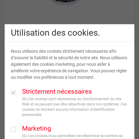
Utilisation des cookies.
Nous utilisons des cookies strictement nécessaires afin
Mug Conique en Céramique
d’assurer la fiabilité et la sécurité de notre site. Nous utilisons
également des cookies marketing, pour nous aider à
améliorer votre expérience de navigation. Vous pouvez régler
ou modifier vos préférences à tout moment.
14
,
95
€
TVA incluse
Strictement nécessaires
{0} Ces cookies sont nécessaires au fonctionnement du site
JE CRÉE !
Web et ne peuvent pas être désactivés dans nos systèmes. Ces
cookies ne stockent aucune information d’identification
personnelle.
Livraison en
7
jour(s) ouvré(s)
Marketing
{0} Ces cookies nous permettent de déterminer le nombre de